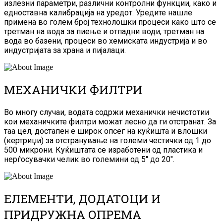
излезни параметри, различни контролни функции, како и
едноставна калибрација на уредот. Уредите нашле
примена во голем број технолошки процеси како што се
третман на вода за пиење и отпадни води, третман на
вода во базени, процеси во хемиската индустрија и во
индустријата за храна и пијалаци.
МЕХАНИЧКИ ФИЛТРИ
Во многу случаи, водата содржи механички нечистотии
кои механичките филтри можат лесно да ги отстранат. За
таа цел, достапен е широк опсег на куќишта и влошки
(кертриџи) за отстранување на големи честички од 1 до
500 микрони. Куќиштата се изработени од пластика и
нерѓосувачки челик во големини од 5″ до 20″.
ЕЛЕМЕНТИ, ДОДАТОЦИ И
ПРИДРУЖНА ОПРЕМА