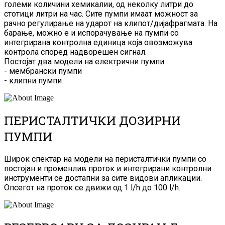
големи количини хемикалии, од неколку литри до
стотици литри на час. Сите пумпи имаат можност за
рачно регулирање на ударот на клипот/дијафрагмата. На
барање, можно е и испорачување на пумпи со
интегрирана контролна единица која овозможува
контрола според надворешен сигнал.
Постојат два модели на електрични пумпи:
- мембрански пумпи
- клипни пумпи
ПЕРИСТАЛТИЧКИ ДОЗИРНИ
ПУМПИ
Широк спектар на модели на перисталтички пумпи со
постојан и променлив проток и интегрирани контролни
инструменти се достапни за сите видови апликации.
Опсегот на проток се движи од 1 l/h до 100 l/h.