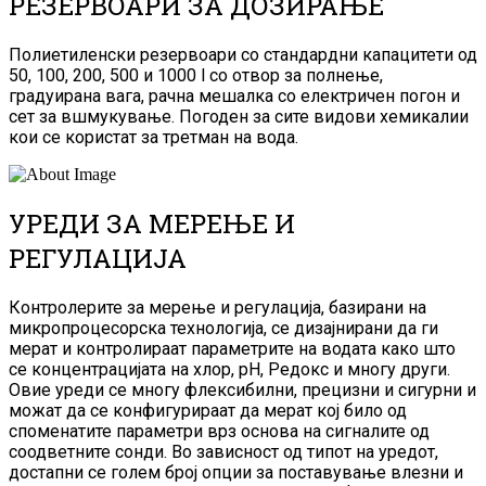
РЕЗЕРВОАРИ ЗА ДОЗИРАЊЕ
Полиетиленски резервоари со стандардни капацитети од
50, 100, 200, 500 и 1000 l со отвор за полнење,
градуирана вага, рачна мешалка со електричен погон и
сет за вшмукување. Погоден за сите видови хемикалии
кои се користат за третман на вода.
УРЕДИ ЗА МЕРЕЊЕ И
РЕГУЛАЦИЈА
Контролерите за мерење и регулација, базирани на
микропроцесорска технологија, се дизајнирани да ги
мерат и контролираат параметрите на водата како што
се концентрацијата на хлор, pH, Редокс и многу други.
Овие уреди се многу флексибилни, прецизни и сигурни и
можат да се конфигурираат да мерат кој било од
споменатите параметри врз основа на сигналите од
соодветните сонди. Во зависност од типот на уредот,
достапни се голем број опции за поставување влезни и