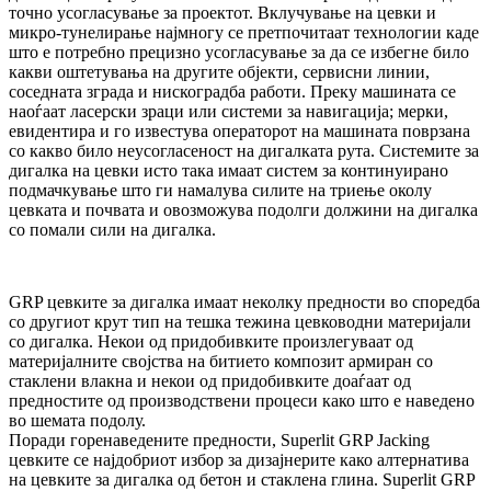
точно усогласување за проектот. Вклучување на цевки и
микро-тунелирање најмногу се претпочитаат технологии каде
што е потребно прецизно усогласување за да се избегне било
какви оштетувања на другите објекти, сервисни линии,
соседната зграда и нискоградба работи. Преку машината се
наоѓаат ласерски зраци или системи за навигација; мерки,
евидентира и го известува операторот на машината поврзана
со какво било неусогласеност на дигалката рута. Системите за
дигалка на цевки исто така имаат систем за континуирано
подмачкување што ги намалува силите на триење околу
цевката и почвата и овозможува подолги должини на дигалка
со помали сили на дигалка.
GRP цевките за дигалка имаат неколку предности во споредба
со другиот крут тип на тешка тежина цевководни материјали
со дигалка. Некои од придобивките произлегуваат од
материјалните својства на битието композит армиран со
стаклени влакна и некои од придобивките доаѓаат од
предностите од производствени процеси како што е наведено
во шемата подолу.
Поради горенаведените предности, Superlit GRP Jacking
цевките се најдобриот избор за дизајнерите како алтернатива
на цевките за дигалка од бетон и стаклена глина. Superlit GRP