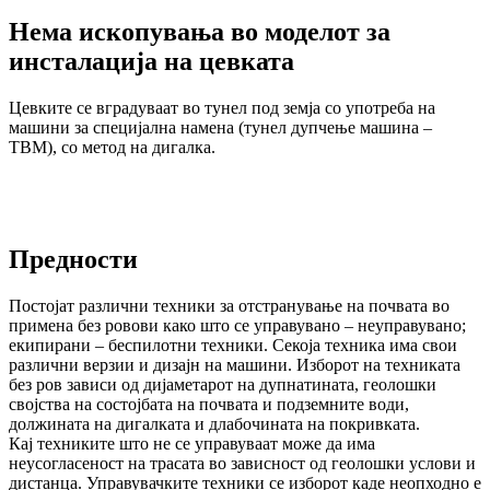
Нема ископувања во моделот за
инсталација на цевката
Цевките се вградуваат во тунел под земја со употреба на
машини за специјална намена (тунел дупчење машина –
TBM), со метод на дигалка.
Предности
Постојат различни техники за отстранување на почвата во
примена без ровови како што се управувано – неуправувано;
екипирани – беспилотни техники. Секоја техника има свои
различни верзии и дизајн на машини. Изборот на техниката
без ров зависи од дијаметарот на дупнатината, геолошки
својства на состојбата на почвата и подземните води,
должината на дигалката и длабочината на покривката.
Кај техниките што не се управуваат може да има
неусогласеност на трасата во зависност од геолошки услови и
дистанца. Управувачките техники се изборот каде неопходно е