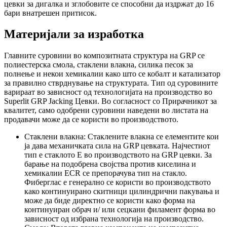
цевки за дигалка и зглобовите се способни да издржат до 16
бари внатрешен притисок.
Материјали за изработка
Главните суровини во композитната структура на GRP се
полиестерска смола, стаклени влакна, силика песок за
полнење и некои хемикалии како што се кобалт и катализатор
за правилно стврднување на структурата. Тип од суровините
варираат во зависност од технологијата на производство во
Superlit GRP Jacking Цевки. Во согласност со Прирачникот за
квалитет, само одобрени суровини наведени во листата на
продавачи може да се користи во производството.
Стаклени влакна: Стаклените влакна се елементите кои
ја дава механичката сила на GRP цевката. Најчестиот
тип е стаклото Е во производството на GRP цевки. За
барање на подобрена својства против киселина и
хемикалии ECR се препорачува тип на стакло.
Фиберглас е генерално се користи во производството
како континуирано скитници цилиндрични пакувања и
може да биде директно се користи како форма на
континуиран обрач и/ или сецкани филамент форма во
зависност од избрана технологија на производство.